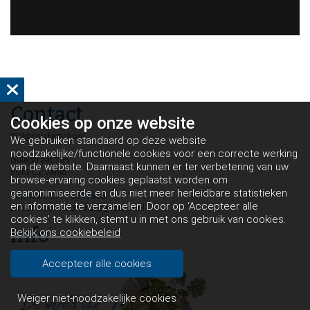
Contact
Cookies op
onze website
Willibrordusschool
We gebruiken standaard op deze website
noodzakelijke/functionele cookies voor een correcte werking
Gulikstraat 196
van de website. Daarnaast kunnen er ter verbetering van uw
5913 CZ Venlo
browse-ervaring cookies geplaatst worden om
geanonimiseerde en dus niet meer herleidbare statistieken
Telefoon: 077 - 3513868
en informatie te verzamelen. Door op ‘Accepteer alle
E-mail: info.willibrordus@fortior.nl
cookies’ te klikken, stemt u in met ons gebruik van cookies.
Info
Bekijk ons cookiebeleid
© 2025 | Willibrordusschool Fortior
Accepteer alle cookies
Weiger niet-noodzakelijke cookies