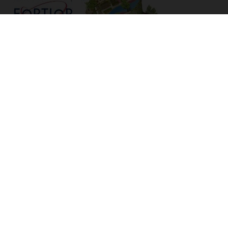
Links voor alle ouders
Inlog Ouderportaal
Spring Kinderopvang
Klachtenregeling
Copyright willibrordusschool fortior 2026 - Aangeboden door
ParentCom
Privacybeleid