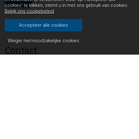
cookies’ te klikken, stemt u in met ons gebruik van cookies.
Bekijk ons cookiebeleid
Accepteer alle cookies
Weiger niet-noodzakelijke cookies
Contact
Willibrordusschool
Gulikstraat 196
5913 CZ Venlo
Telefoon: 077 - 3513868
E-mail: info.willibrordus@fortior.nl
Info
© 2025 | Willibrordusschool Fortior